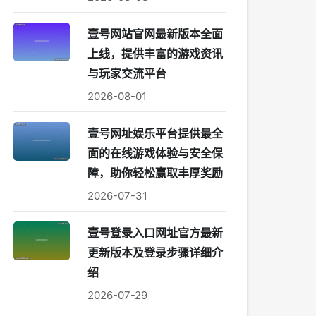
壹号网站官网最新版本全面
上线，提供丰富的游戏资讯
与玩家交流平台
2026-08-01
壹号网址娱乐平台提供最全
面的在线游戏体验与安全保
障，助你轻松赢取丰厚奖励
2026-07-31
壹号登录入口网址官方最新
更新版本及登录步骤详细介
绍
2026-07-29