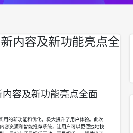
更新内容及新功能亮点全
新内容及新功能亮点全面
项实用的新功能和优化，极大提升了用户体验。此次
内容资源和智能推荐系统，让用户可以更便捷地找