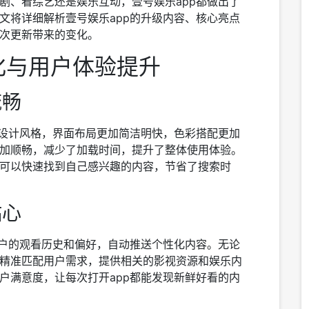
剧、看综艺还是娱乐互动，壹号娱乐app都做出了
文将详细解析壹号娱乐app的升级内容、核心亮点
次更新带来的变化。
化与用户体验提升
流畅
面设计风格，界面布局更加简洁明快，色彩搭配更加
加顺畅，减少了加载时间，提升了整体使用体验。
可以快速找到自己感兴趣的内容，节省了搜索时
贴心
用户的观看历史和偏好，自动推送个性化内容。无论
精准匹配用户需求，提供相关的影视资源和娱乐内
户满意度，让每次打开app都能发现新鲜好看的内