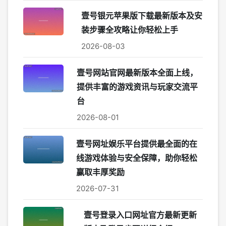
壹号银元苹果版下载最新版本及安
装步骤全攻略让你轻松上手
2026-08-03
壹号网站官网最新版本全面上线，
提供丰富的游戏资讯与玩家交流平
台
2026-08-01
壹号网址娱乐平台提供最全面的在
线游戏体验与安全保障，助你轻松
赢取丰厚奖励
2026-07-31
壹号登录入口网址官方最新更新