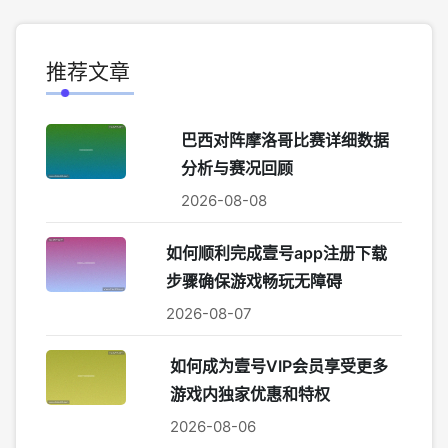
推荐文章
巴西对阵摩洛哥比赛详细数据
分析与赛况回顾
2026-08-08
如何顺利完成壹号app注册下载
步骤确保游戏畅玩无障碍
2026-08-07
如何成为壹号VIP会员享受更多
游戏内独家优惠和特权
2026-08-06