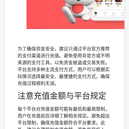
为了确保资金安全，建议只通过平台官方推荐
的支付渠道进行充值。避免使用非官方或不明
来源的支付工具，以免资金被盗或交易失败。
平台支持多种主流支付方式，用户可以根据实
际情况选择最安全、最便捷的支付方式，确保
充值过程顺利无误。
注意充值金额与平台规定
每个平台对充值金额可能有最低和最高限制，
用户在充值前应详细了解相关规定。避免超出
平台限制，确保充值金额符合平台要求。此