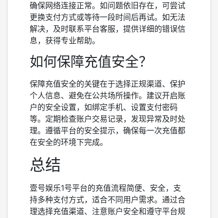
确保网络连接正常。如问题依旧存在，可尝试
更换支付方式或等待一段时间后再试。如无法
解决，及时联系平台客服，提供详细的错误信
息，获得专业帮助。
如何保障充值安全？
保障充值安全的关键在于选择正规渠道、保护
个人信息、避免在公共场所操作。建议开启账
户的安全设置，如绑定手机、设置支付密码
等。定期检查账户交易记录，发现异常及时处
理。遵循平台的安全提示，确保每一次充值都
在安全的环境下完成。
总结
壹号娱乐1号平台的充值流程简便、安全，支
持多种支付方式，适合不同用户需求。通过合
理选择充值渠道、注意账户安全和遵守平台规