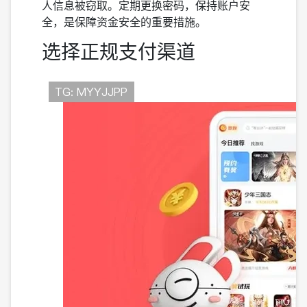
人信息被窃取。定期更换密码，保持账户安
全，是保障资金安全的重要措施。
选择正规支付渠道