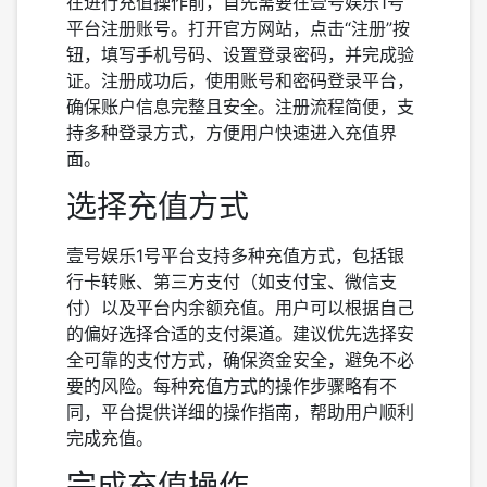
在进行充值操作前，首先需要在壹号娱乐1号
平台注册账号。打开官方网站，点击“注册”按
钮，填写手机号码、设置登录密码，并完成验
证。注册成功后，使用账号和密码登录平台，
确保账户信息完整且安全。注册流程简便，支
持多种登录方式，方便用户快速进入充值界
面。
选择充值方式
壹号娱乐1号平台支持多种充值方式，包括银
行卡转账、第三方支付（如支付宝、微信支
付）以及平台内余额充值。用户可以根据自己
的偏好选择合适的支付渠道。建议优先选择安
全可靠的支付方式，确保资金安全，避免不必
要的风险。每种充值方式的操作步骤略有不
同，平台提供详细的操作指南，帮助用户顺利
完成充值。
完成充值操作